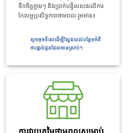
ទឹកចិត្តភ្លាមៗ និងប្រាក់បង្វិលសងលើការ
កែលម្អប្រសិទ្ធភាពថាមពល រួមមាន៖
សូមចុចទីនេះដើម្បីស្វែងយល់បន្ថែមអំពី
ការផ្តល់ជូនដែលមានស្រាប់។
ការវាយតម្លៃថាមពលសម្រាប់