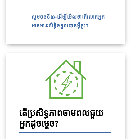
សូមចុចទីនេះដើម្បីមើលថាតើលោកអ្នក
អាចមានសិទ្ធិទទួលបានអ្វីខ្លះ។
តើប្រសិទ្ធភាពថាមពលជួយ
អ្នកដូចម្តេច?