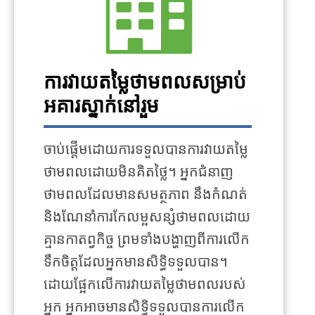
ការវាយតម្លៃថាមពលសម្រាប់
អគារស្នាក់នៅរួម
ចាប់ផ្តើមដោយការទទួលបានការវាយតម្លៃ
ថាមពលដោយមិនគិតថ្លៃ។ អ្នកជំនាញ
ថាមពលដែលមានសមត្ថភាព នឹងកំណត់
និងណែនាំការកែលម្អសន្សំថាមពលដោយ
គ្មានកាតព្វកិច្ច ព្រមទាំងបង្ហាញពីការលើក
ទឹកចិត្តដែលអ្នកមានសិទ្ធិទទួលបាន។
ដោយផ្អែកលើការវាយតម្លៃថាមពលរបស់
អ្នក អ្នកអាចមានសិទ្ធិទទួលបានការលើក