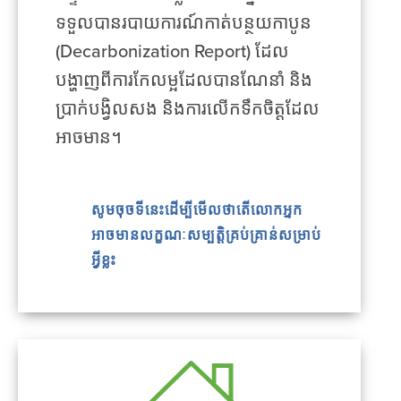
ទទួលបានរបាយការណ៍កាត់បន្ថយកាបូន
(Decarbonization Report) ដែល
បង្ហាញពីការកែលម្អដែលបានណែនាំ និង
ប្រាក់បង្វិលសង និងការលើកទឹកចិត្តដែល
អាចមាន។
សូមចុចទីនេះដើម្បីមើលថាតើលោកអ្នក
អាចមានលក្ខណៈសម្បត្តិគ្រប់គ្រាន់សម្រាប់
អ្វីខ្លះ