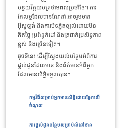
បន្ថយវិក្កយបត្រថាមពលប្រចាំខែ។ ការ
កែលម្អដែលបានណែនាំ អាចរួមមាន
អ៊ីសូឡង់ និងការបិទភ្ជិតខ្យល់ដោយមិន
គិតថ្លៃ ប្រព័ន្ធកំដៅ និងត្រជាក់ប្រសិទ្ធភាព
ខ្ពស់ និងច្រើនទៀត។
ចុចទីនេះ ដើម្បីស្វែងយល់បន្ថែមអំពីការ
ផ្តល់ជូនដែលមាន និងព័ត៌មានអំពីអ្នក
ដែលមានសិទ្ធិទទួលបាន។
កម្មវិធីសម្រាប់អ្នកមានសិទ្ធិដោយផ្អែកលើ
ចំណូល
ការផ្តល់ជូនបន្ថែមសម្រាប់លំនៅឋាន