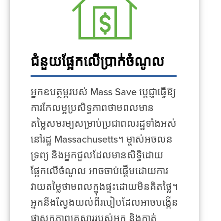
ជំនួយផ្អែកលើប្រាក់ចំណូល
អ្នកឧបត្ថម្ភរបស់ Mass Save ប្តេជ្ញាធ្វើឱ្យ
ការកែលម្អប្រសិទ្ធភាពថាមពលមាន
តម្លៃសមរម្យសម្រាប់ប្រជាពលរដ្ឋទាំងអស់
នៅរដ្ឋ Massachusetts។ ម្ចាស់អចលន
ទ្រព្យ និងអ្នកជួលដែលមានសិទ្ធិដោយ
ផ្អែកលើចំណូល អាចចាប់ផ្តើមដោយការ
វាយតម្លៃថាមពលក្នុងផ្ទះដោយមិនគិតថ្លៃ។
អ្នកនឹងស្វែងយល់ពីរបៀបដែលអាចបង្កើន
ផាសុកភាពគ្រួសាររបស់អ្នក និងកាត់