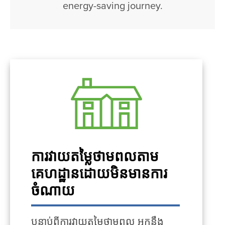
energy-saving journey.
ការវាយតម្លៃថាមពលតាម
គេហដ្ឋានដោយមិនមានការ
ចំណាយ
បន្ទាប់ពីការវាយតម្លៃថាមពល អ្នកនឹង