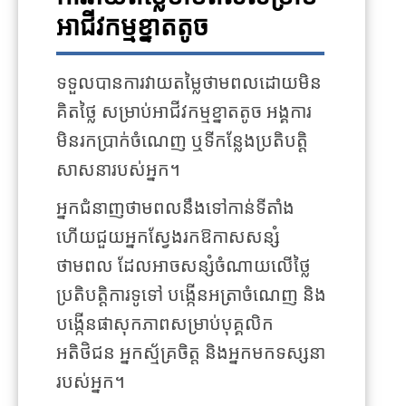
អាជីវកម្មខ្នាតតូច
ទទួលបានការវាយតម្លៃថាមពលដោយមិន
គិតថ្លៃ សម្រាប់អាជីវកម្មខ្នាតតូច អង្គការ
មិនរកប្រាក់ចំណេញ ឬទីកន្លែងប្រតិបត្តិ
សាសនារបស់អ្នក។
អ្នកជំនាញថាមពលនឹងទៅកាន់ទីតាំង
ហើយជួយអ្នកស្វែងរកឱកាសសន្សំ
ថាមពល ដែលអាចសន្សំចំណាយលើថ្លៃ
ប្រតិបត្តិការទូទៅ បង្កើនអត្រាចំណេញ និង
បង្កើនផាសុកភាពសម្រាប់បុគ្គលិក
អតិថិជន អ្នកស្ម័គ្រចិត្ត និងអ្នកមកទស្សនា
របស់អ្នក។