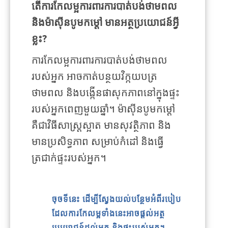
តើការកែលម្អការពារការបាត់បង់ថាមពល
និងម៉ាស៊ីនបូមកម្ដៅ មានអត្ថប្រយោជន៍អ្វី
ខ្លះ?
ការកែលម្អការពារការបាត់បង់ថាមពល
របស់អ្នក អាចកាត់បន្ថយវិក្កយបត្រ
ថាមពល និងបង្កើនផាសុកភាពនៅក្នុងផ្ទះ
របស់អ្នកពេញមួយឆ្នាំ។ ម៉ាស៊ីនបូមកម្ដៅ
គឺជាវិធីសាស្ត្រស្អាត មានសុវត្ថិភាព និង
មានប្រសិទ្ធភាព សម្រាប់កំដៅ និងធ្វើ
ត្រជាក់ផ្ទះរបស់អ្នក។
ចុចទីនេះ ដើម្បីស្វែងយល់បន្ថែមអំពីរបៀប
ដែលការកែលម្អទាំងនេះអាចផ្តល់អត្ថ
ប្រយោជន៍ដល់អ្នក និងផ្ទះរបស់អ្នក។