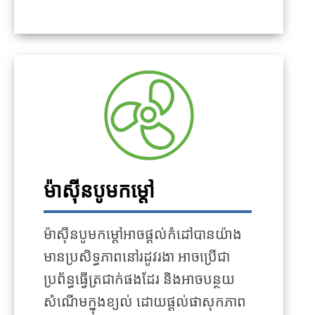
ម៉ាស៊ីនបូមកម្ដៅ
ម៉ាស៊ីនបូមកម្ដៅអាចផ្តល់កំដៅបានយ៉ាង
មានប្រសិទ្ធភាពនៅរដូវរងា អាចប្រើជា
ប្រព័ន្ធធ្វើត្រជាក់ផងដែរ និងអាចបន្ថយ
សំណើមក្នុងខ្យល់ ដោយផ្តល់ផាសុកភាព