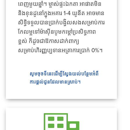
ពេញមួយឆ្នាំ។ ម្ចាស់ផ្ទះឯកតា អាផាតមិន
និងខុនដូនៅក្នុងអគារ 1-4 យូនីត អាចមាន
សិទ្ធិទទួលបានប្រាក់បង្វិលសងសម្រាប់ការ
កែលម្អទៅម៉ាស៊ីនបូមកម្ដៅប្រសិទ្ធភាព
ខ្ពស់ ក៏ដូចជាឱកាសដាក់ពាក្យ
សម្រាប់ហិរញ្ញប្បទានអត្រាការប្រាក់ 0%។
សូមចុចទីនេះដើម្បីស្វែងយល់បន្ថែមអំពី
ការផ្តល់ជូនដែលមានស្រាប់។