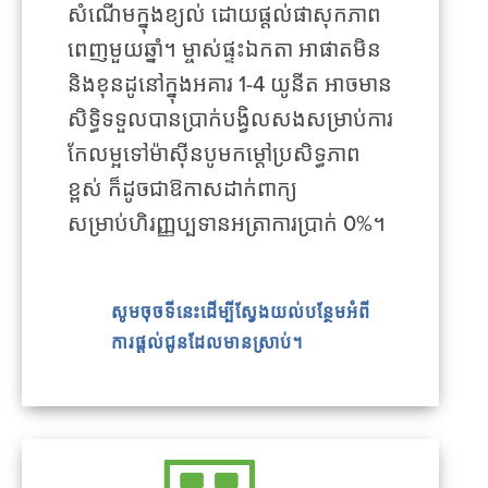
សំណើមក្នុងខ្យល់ ដោយផ្តល់ផាសុកភាព
ពេញមួយឆ្នាំ។ ម្ចាស់ផ្ទះឯកតា អាផាតមិន
និងខុនដូនៅក្នុងអគារ 1-4 យូនីត អាចមាន
សិទ្ធិទទួលបានប្រាក់បង្វិលសងសម្រាប់ការ
កែលម្អទៅម៉ាស៊ីនបូមកម្ដៅប្រសិទ្ធភាព
ខ្ពស់ ក៏ដូចជាឱកាសដាក់ពាក្យ
សម្រាប់ហិរញ្ញប្បទានអត្រាការប្រាក់ 0%។
សូមចុចទីនេះដើម្បីស្វែងយល់បន្ថែមអំពី
ការផ្តល់ជូនដែលមានស្រាប់។