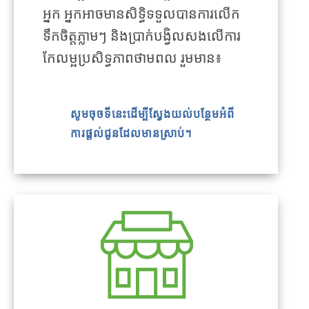
អ្នក អ្នកអាចមានសិទ្ធិទទួលបានការលើក
ទឹកចិត្តភ្លាមៗ និងប្រាក់បង្វិលសងលើការ
កែលម្អប្រសិទ្ធភាពថាមពល រួមមាន៖
សូមចុចទីនេះដើម្បីស្វែងយល់បន្ថែមអំពី
ការផ្តល់ជូនដែលមានស្រាប់។