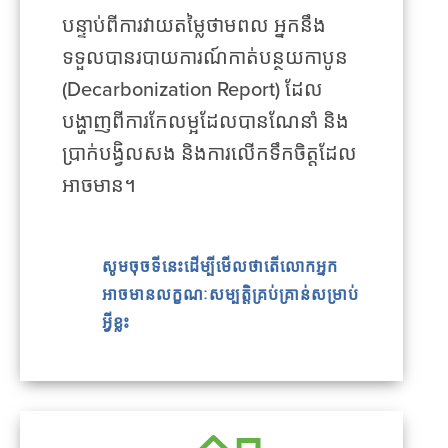
បន្ទាប់ពីការវាយតម្លៃថាមពល អ្នកនឹង
ទទួលបានរបាយការណ៍កាត់បន្ថយកាបូន
(Decarbonization Report) ដែល
បង្ហាញពីការកែលម្អដែលបានណែនាំ និង
ប្រាក់បង្វិលសង និងការលើកទឹកចិត្តដែល
អាចមាន។
សូមចុចទីនេះដើម្បីមើលថាតើលោកអ្នក
អាចមានលក្ខណៈសម្បត្តិគ្រប់គ្រាន់សម្រាប់
អ្វីខ្លះ