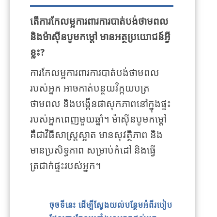
តើការកែលម្អការពារការបាត់បង់ថាមពល
និងម៉ាស៊ីនបូមកម្ដៅ មានអត្ថប្រយោជន៍អ្វី
ខ្លះ?
ការកែលម្អការពារការបាត់បង់ថាមពល
របស់អ្នក អាចកាត់បន្ថយវិក្កយបត្រ
ថាមពល និងបង្កើនផាសុកភាពនៅក្នុងផ្ទះ
របស់អ្នកពេញមួយឆ្នាំ។ ម៉ាស៊ីនបូមកម្ដៅ
គឺជាវិធីសាស្ត្រស្អាត មានសុវត្ថិភាព និង
មានប្រសិទ្ធភាព សម្រាប់កំដៅ និងធ្វើ
ត្រជាក់ផ្ទះរបស់អ្នក។
ចុចទីនេះ ដើម្បីស្វែងយល់បន្ថែមអំពីរបៀប