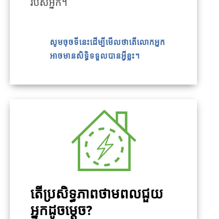
របស់អ្នក។
សូមចុចទីនេះដើម្បីមើលថាតើលោកអ្នក
អាចមានសិទ្ធិទទួលបានអ្វីខ្លះ។
តើប្រសិទ្ធភាពថាមពលជួយ
អ្នកដូចម្តេច?