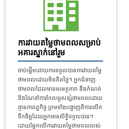
ការវាយតម្លៃថាមពលសម្រាប់
អគារស្នាក់នៅរួម
ចាប់ផ្តើមដោយការទទួលបានការវាយតម្លៃ
ថាមពលដោយមិនគិតថ្លៃ។ អ្នកជំនាញ
ថាមពលដែលមានសមត្ថភាព នឹងកំណត់
និងណែនាំការកែលម្អសន្សំថាមពលដោយ
គ្មានកាតព្វកិច្ច ព្រមទាំងបង្ហាញពីការលើក
ទឹកចិត្តដែលអ្នកមានសិទ្ធិទទួលបាន។
ដោយផ្អែកលើការវាយតម្លៃថាមពលរបស់