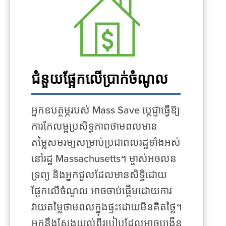
ជំនួយផ្អែកលើប្រាក់ចំណូល
អ្នកឧបត្ថម្ភរបស់ Mass Save ប្តេជ្ញាធ្វើឱ្យ
ការកែលម្អប្រសិទ្ធភាពថាមពលមាន
តម្លៃសមរម្យសម្រាប់ប្រជាពលរដ្ឋទាំងអស់
នៅរដ្ឋ Massachusetts។ ម្ចាស់អចលន
ទ្រព្យ និងអ្នកជួលដែលមានសិទ្ធិដោយ
ផ្អែកលើចំណូល អាចចាប់ផ្តើមដោយការ
វាយតម្លៃថាមពលក្នុងផ្ទះដោយមិនគិតថ្លៃ។
អ្នកនឹងស្វែងយល់ពីរបៀបដែលអាចបង្កើន