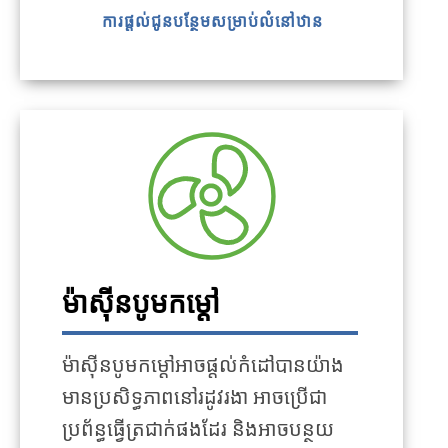
ការផ្តល់ជូនបន្ថែមសម្រាប់លំនៅឋាន
ម៉ាស៊ីនបូមកម្ដៅ
ម៉ាស៊ីនបូមកម្ដៅអាចផ្តល់កំដៅបានយ៉ាង
មានប្រសិទ្ធភាពនៅរដូវរងា អាចប្រើជា
ប្រព័ន្ធធ្វើត្រជាក់ផងដែរ និងអាចបន្ថយ