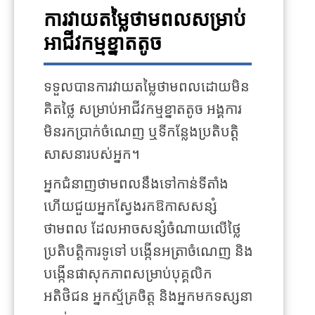
ការវាយតម្លៃថាមពលសម្រាប់
អាជីវកម្មខ្នាតតូច
ទទួលបានការវាយតម្លៃថាមពលដោយមិន
គិតថ្លៃ សម្រាប់អាជីវកម្មខ្នាតតូច អង្គការ
មិនរកប្រាក់ចំណេញ ឬទីកន្លែងប្រតិបត្តិ
សាសនារបស់អ្នក។
អ្នកជំនាញថាមពលនឹងទៅកាន់ទីតាំង
ហើយជួយអ្នកស្វែងរកឱកាសសន្សំ
ថាមពល ដែលអាចសន្សំចំណាយលើថ្លៃ
ប្រតិបត្តិការទូទៅ បង្កើនអត្រាចំណេញ និង
បង្កើនផាសុកភាពសម្រាប់បុគ្គលិក
អតិថិជន អ្នកស្ម័គ្រចិត្ត និងអ្នកមកទស្សនា