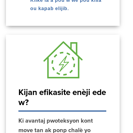
Klike la a pou w wè pou kisa
ou kapab elijib.
Kijan efikasite enèji ede
w?
Ki avantaj pwoteksyon kont
move tan ak ponp chalè yo