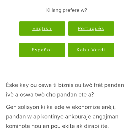
Ki lang prefere w?
English
Português
Español
Kabu Verdi
Èske kay ou oswa ti biznis ou twò frèt pandan
ivè a oswa twò cho pandan ete a?
Gen solisyon ki ka ede w ekonomize enèji,
pandan w ap kontinye ankouraje angajman
kominote nou an pou ekite ak dirabilite.