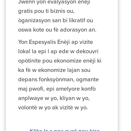
Jwenn yon evalyasyon enèji
gratis pou ti biznis ou,
òganizasyon san bi likratif ou
oswa kote ou fè adorasyon an.
Yon Espesyalis Enèji ap vizite
lokal la epi l ap ede w dekouvri
opòtinite pou ekonomize enèji ki
ka fè w ekonomize lajan sou
depans fonksyònman, ogmante
maj pwofi, epi amelyore konfò
anplwaye w yo, kliyan w yo,
volontè w yo ak vizitè w yo.