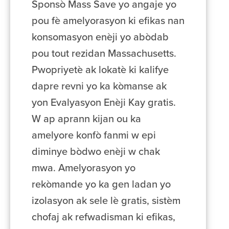
Sponsò Mass Save yo angaje yo
pou fè amelyorasyon ki efikas nan
konsomasyon enèji yo abòdab
pou tout rezidan Massachusetts.
Pwopriyetè ak lokatè ki kalifye
dapre revni yo ka kòmanse ak
yon Evalyasyon Enèji Kay gratis.
W ap aprann kijan ou ka
amelyore konfò fanmi w epi
diminye bòdwo enèji w chak
mwa. Amelyorasyon yo
rekòmande yo ka gen ladan yo
izolasyon ak sele lè gratis, sistèm
chofaj ak refwadisman ki efikas,