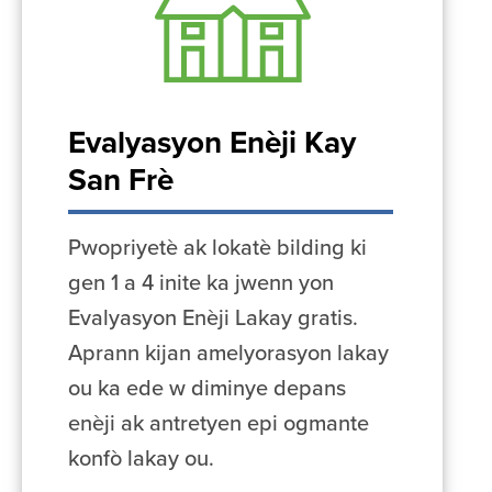
Evalyasyon Enèji Kay
San Frè
Pwopriyetè ak lokatè bilding ki
gen 1 a 4 inite ka jwenn yon
Evalyasyon Enèji Lakay gratis.
Aprann kijan amelyorasyon lakay
ou ka ede w diminye depans
enèji ak antretyen epi ogmante
konfò lakay ou.