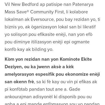
Vil New Bedford ap patisipe nan Patenarya
Mass Save® Community First, li kolabore
lokalman ak Eversource, pou bay rezidan yo, ti
biznis yo, ak òganizasyon lokal san bi likratif
yo solisyon pou efikasite enèji, nan yon efò
pou diminye itilizasyon enèji epi ogmante
konfò kay ak bilding yo.
Kòm yon rezidan nan yon Kominote Ekite
Deziyen, ou ka jwenn aksè a kèk
amelyorasyon espesifik pou ekonomize enèji
san okenn frè
, sa ki fè kay ou vin pi efikas ak
pi konfòtab pandan tout ane a. Gade
ankourajman adisyonèl ki disponib pou ou
anba a epi mande enfòmasyon sou yo pandan