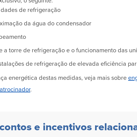
xclusivo, o seguinte:
idades de refrigeração
oximação da água do condensador
mbeamento
 a torre de refrigeração e o funcionamento das un
talações de refrigeração de elevada eficiência pa
ança energética destas medidas, veja mais sobre
eng
atrocinador
.
contos e incentivos relacion