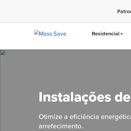
Skip
Patro
to
main
content
Residencial
Buscar 
Instalações d
Otimize
a
eficiência energéti
arrefecimento
.