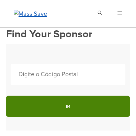
Skip
to
main
content
Find Your Sponsor
Buscar Mass Save