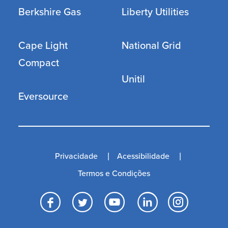
Berkshire Gas
Liberty Utilities
Cape Light
National Grid
Compact
Unitil
Eversource
Privacidade
Acessibilidade
Termos e Condições
Facebook
Twitter
YouTube
LinkedI
Inst