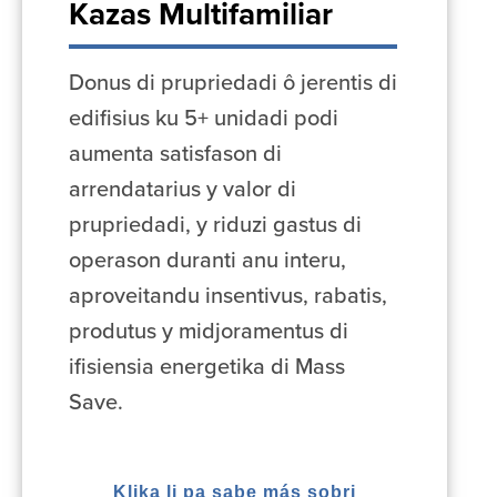
Kazas Multifamiliar
Donus di prupriedadi ô jerentis di
edifisius ku 5+ unidadi podi
aumenta satisfason di
arrendatarius y valor di
prupriedadi, y riduzi gastus di
operason duranti anu interu,
aproveitandu insentivus, rabatis,
produtus y midjoramentus di
ifisiensia energetika di Mass
Save.
Klika li pa sabe más sobri