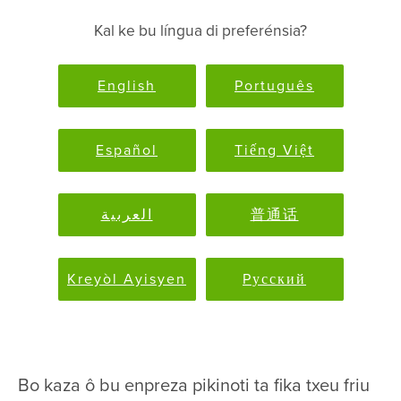
Kal ke bu língua di preferénsia?
English
Português
Español
Tiếng Việt
العربية
普通话
Kreyòl Ayisyen
Pусский
Bo kaza ô bu enpreza pikinoti ta fika txeu friu