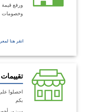
ورفع قيمة ا
وخصومات برنامج Mass Save، والمنتجات المو
انقر هنا لمع
تقييمات 
احصلوا على 
بكم
سيزور أخصا