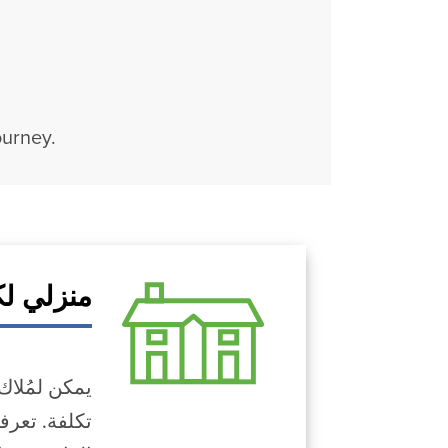
ourney.
منزلي لك
تكلفة. تعرف