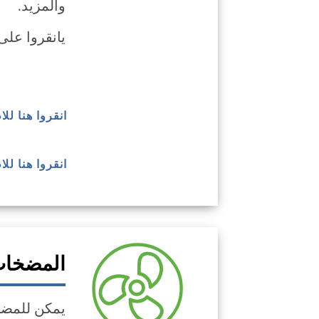
والمزيد.
يانقروا على
انقروا هنا ل
انقروا هنا لل
المضخات
يمكن للمضخا