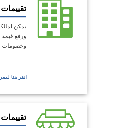
تقييمات 
ورفع قيمة ا
وخصومات برنامج Mass Save، والمنتجات المو
انقر هنا لمع
تقييمات 