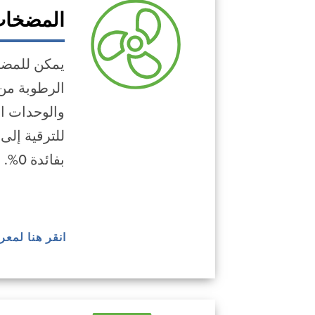
المضخات
يمكن للمضخا
الرطوبة من 
للترقية إلى
بفائدة 0%.
انقر هنا لمع