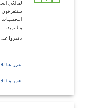
لمالكي العق
ستتعرفون ع
التحسينات ا
والمزيد.
يانقروا على
انقروا هنا ل
انقروا هنا لل