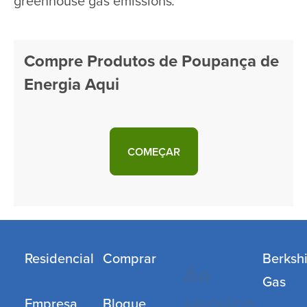
greenhouse gas emissions
.
Compre Produtos de Poupança de
Energia Aqui
COMEÇAR
Residencial
Comprar
Berksh
Ao
Gas
serviço
Empresa
Blogue