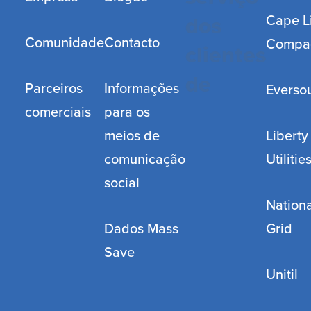
Cape L
dos
Comunidade
Contacto
Compa
clientes
de
Parceiros
Informações
Everso
comerciais
para os
meios de
Liberty
comunicação
Utilitie
social
Nationa
Dados Mass
Grid
Save
Unitil