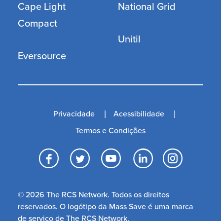
Berkshire Gas
Liberty Utilities
Cape Light
National Grid
Compact
Unitil
Eversource
Privacidade
Acessibilidade
Termos e Condições
Facebook
Twitter
YouTube
LinkedI
Inst