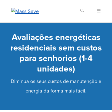
Skip
to
main
content
Buscar Mass Save
Avaliações energéticas
residenciais sem custos
para senhorios (1-4
unidades)
Diminua os seus custos de manutenção e
energia da forma mais fácil.