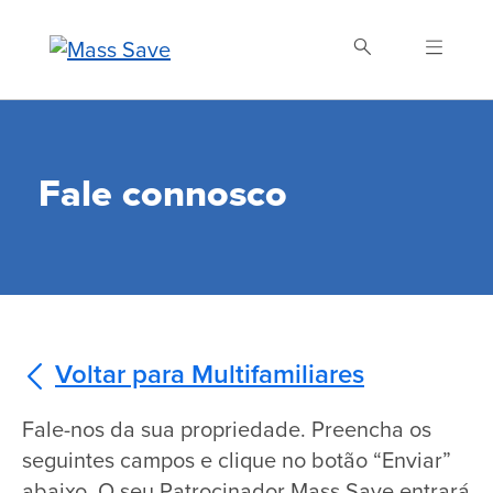
Skip
to
main
content
Buscar Mass Save
Fale connosco
Voltar para Multifamiliares
Fale-nos da sua propriedade. Preencha os
seguintes campos e clique no botão “Enviar”
abaixo. O seu Patrocinador Mass Save entrará