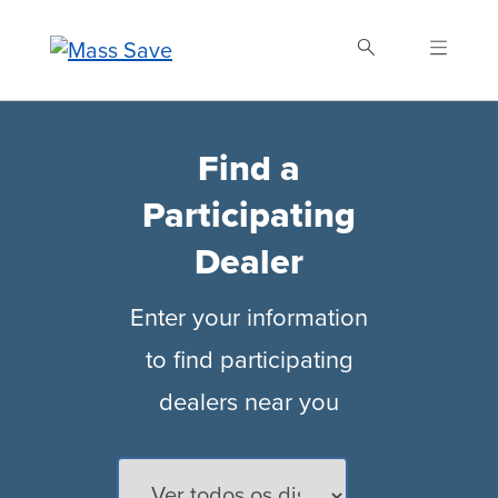
Skip
to
main
content
Buscar Mass Save
Find a
Participating
Dealer
Enter your information
to find participating
dealers near you