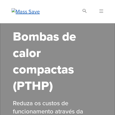
Skip
to
main
content
Bombas de
Buscar Mass Save
calor
compactas
(PTHP)
Reduza os custos de
funcionamento através da