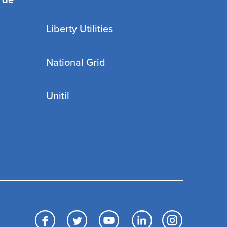
 de
Liberty Utilities
National Grid
Unitil
Facebook
Twitter
YouTube
LinkedIn
Inst