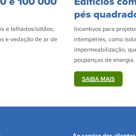
00 e 100 000
Edifícios co
pés quadrad
s e telhados/sótãos,
Incentivos para projet
as e vedação de ar de
intempéries, como isol
impermeabilização, que
poupanças de energia.
SAIBA MAIS