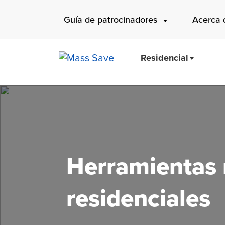
Skip
Guía de patrocinadores
Acerca 
to
main
content
Residencial
Buscar 
Herramientas r
residenciales