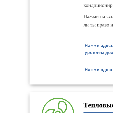
кондициониро
Нажми на ссы
ли ты право н
Нажми здесь
уровнем до
Нажми здес
Тепловы