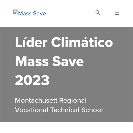
Skip
to
main
content
Líder Climático
Buscar Mass Save
Mass Save
2023
Montachusett Regional
Vocational Technical School