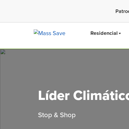
Skip
Patro
to
main
content
Residencial
Buscar 
Líder Climáti
Stop & Shop