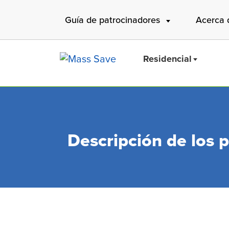
Skip
Guía de patrocinadores
Acerca 
to
main
content
Residencial
Descripción de los 
Buscar 