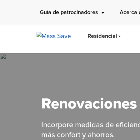
Skip
Guía de patrocinadores
Acerca 
to
main
content
Residencial
Buscar 
Renovaciones 
Incorpore medidas de eficien
más confort y ahorros.