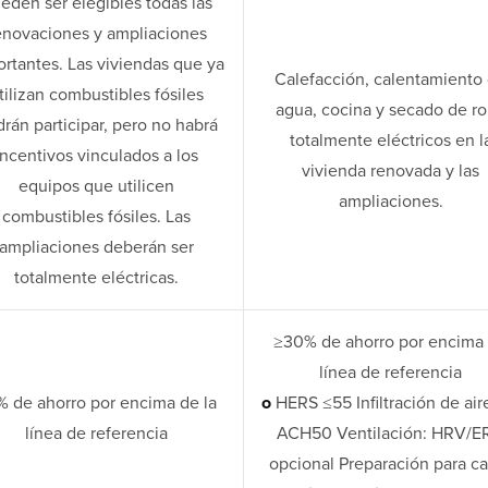
eden ser elegibles todas las
enovaciones y ampliaciones
rtantes. Las viviendas que ya
Calefacción, calentamiento
tilizan combustibles fósiles
agua, cocina y secado de r
rán participar, pero no habrá
totalmente eléctricos en l
incentivos vinculados a los
vivienda renovada y las
equipos que utilicen
ampliaciones.
combustibles fósiles. Las
ampliaciones deberán ser
totalmente eléctricas.
≥30% de ahorro por encima
línea de referencia
% de ahorro por encima de la
o
HERS ≤55 Infiltración de air
línea de referencia
ACH50 Ventilación: HRV/E
opcional Preparación para c