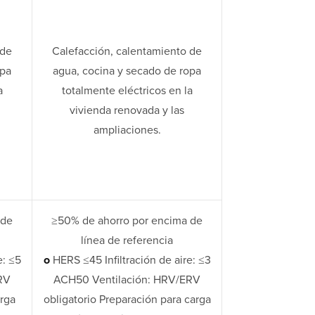
 de
Calefacción, calentamiento de
opa
agua, cocina y secado de ropa
a
totalmente eléctricos en la
vivienda renovada y las
ampliaciones.
 de
≥50% de ahorro por encima de
línea de referencia
e: ≤5
o
HERS ≤45 Infiltración de aire: ≤3
RV
ACH50 Ventilación: HRV/ERV
arga
obligatorio Preparación para carga