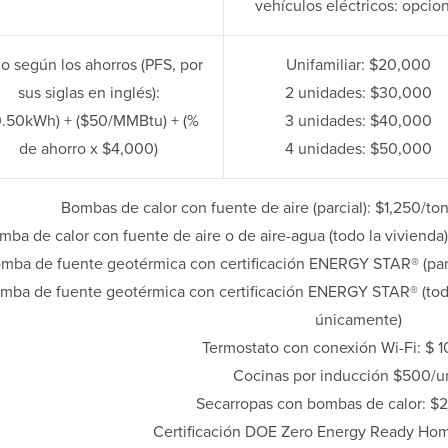
vehículos eléctricos: opcio
o según los ahorros (PFS, por
Unifamiliar: $20,000
sus siglas en inglés):
2 unidades: $30,000
0.50kWh) + ($50/MMBtu) + (%
3 unidades: $40,000
de ahorro x $4,000)
4 unidades: $50,000
Bombas de calor con fuente de aire (parcial): $1,250/to
mba de calor con fuente de aire o de aire-agua (todo la vivienda
mba de fuente geotérmica con certificación ENERGY STAR® (parc
mba de fuente geotérmica con certificación ENERGY STAR® (toda 
únicamente)
Termostato con conexión Wi-Fi: $ 
Cocinas por inducción $500/u
Secarropas con bombas de calor: $
Certificación DOE Zero Energy Ready Ho