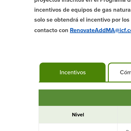
proyectos inscritos en el Programa 
incentivos de equipos de gas natural
solo se obtendrá el incentivo por lo
contacto con
RenovateAddMA@icf.
Incentivos
Cóm
Nivel