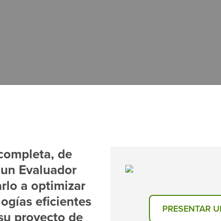
completa, de
e un Evaluador
rlo a optimizar
logías eficientes
PRESENTAR U
 su proyecto de