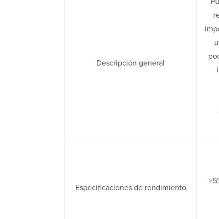
Pu
r
impo
u
pod
Descripción general
≥5
Especificaciones de rendimiento