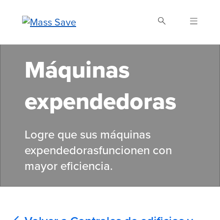
Skip
to
main
content
Máquinas
Buscar Mass Save
expendedoras
Logre que sus máquinas
expendedoras
funcionen
con
mayor eficiencia.