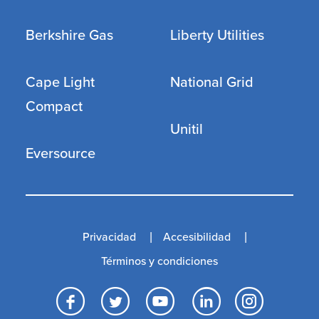
Berkshire Gas
Liberty Utilities
Cape Light
National Grid
Compact
Unitil
Eversource
Privacidad
Accesibilidad
Términos y condiciones
Facebook
Twitter
YouTube
LinkedI
Inst