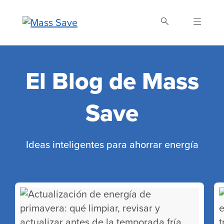
Skip
to
main
content
Buscar Mass Save
El Blog de Mass
Save
Ideas inteligentes para ahorrar energía