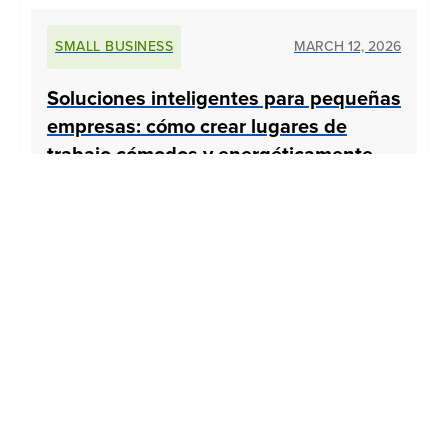
SMALL BUSINESS
MARCH 12, 2026
Soluciones inteligentes para pequeñas
empresas: cómo crear lugares de
trabajo cómodos y energéticamente
eficientes
Cree un lugar de trabajo más saludable y
productivo con soluciones inteligentes y
energéticamente eficientes hechas a la medida de
las pequeñas empresas. Descubra co…