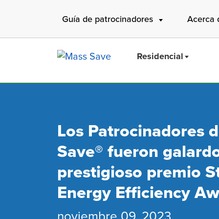
Skip
Guía de patrocinadores
Acerca 
to
main
content
Residencial
Los Patrocinadores 
Buscar 
Save® fueron galard
prestigioso premio St
Energy Efficiency A
noviembre 09, 2023