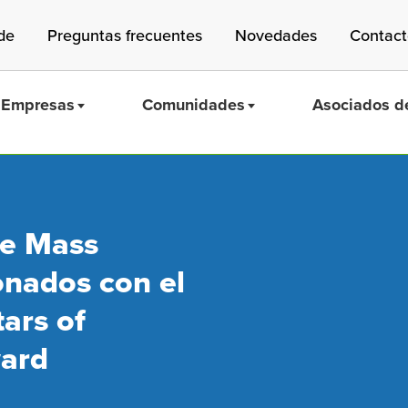
de
Preguntas frecuentes
Novedades
Contac
Empresas
Comunidades
Asociados de
de Mass
Mass Save
onados con el
ars of
ward