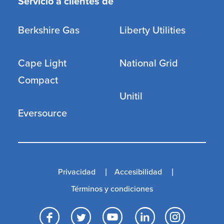
Servicio a clientes de
Berkshire Gas
Liberty Utilities
Cape Light
National Grid
Compact
Unitil
Eversource
Privacidad
Accesibilidad
Términos y condiciones
Facebook
Twitter
YouTube
LinkedI
Inst