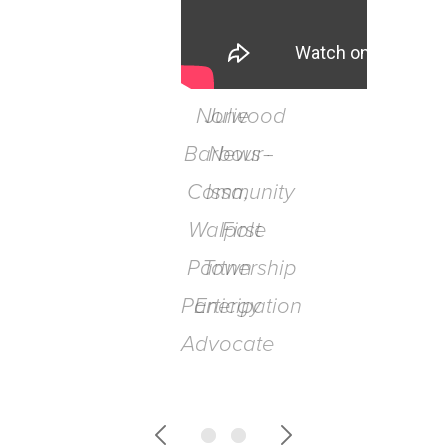
Norwood
News -
Community
First
Partnership
Participation
Previous
Next