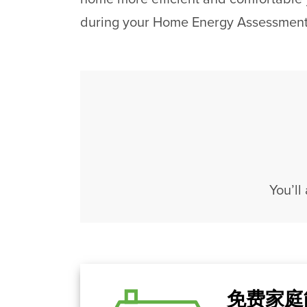
during your Home Energy Assessment
You’ll
免费家庭