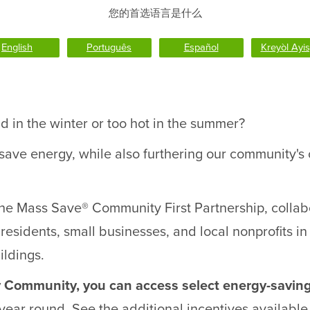
您的首选语言是什么
English
Português
Español
Kreyòl Ayi
d in the winter or too hot in the summer?
 save energy, while also furthering our community'
n the Mass Save® Community First Partnership, collabo
 residents, small businesses, and local nonprofits i
ildings.
y Community, you can access select energy-savin
year round. See the additional incentives availabl