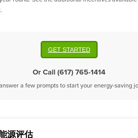
.
GET STARTED
Or Call (617) 765-1414
 answer a few prompts to start your energy-saving j
能源评估